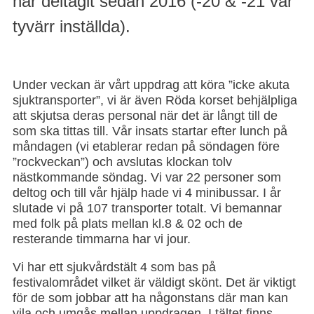
har deltagit sedan 2016 (-20 & -21 var
deras personal har vårt tält som sitt tillhåll när de inte
Före varje arbetspass blåser alla alkotest och visar
Före varje arbetspass blåser alla alkotest och visar
Gåva från en patient som hade fått åka med oss förra
har uppdrag och dels så dyker alla möjliga upp
sitt körkort. Allt för att vi ska kunna stå för en så säker
sitt körkort. Allt för att vi ska kunna stå för en så säker
Gänget kom på att lättaste sättet att ha koll på
Petter på ambulansen gav oss en mycket givande
Vi fick också möjlighet att se Bruce Dickinsons
året. Tänk vilket avtryck vi gör när de tar sig tid för
I år passade vi som etablerade på att njuta av lite
tyvärr inställda).
Delar av Sweden Rock gänget 2026
Genomgång innan ett av passen började
Vårt tillhåll på själva festivalområdet
Trevlig samvaro i tältet mellan körningarna
framåt natten när det vankas Bullens korv
insats som möjligt.
insats som möjligt.
tältchefen var att spänna fast henne...
genomgång av deras utrustning.
Petter förevisar ambulansutrustningen
ankomst på nära håll.
detta ett helt år efteråt.
Årets kilt/snutte bild.
Vårt läger på personalcampingen
trevlig samvaro innan veckan drog i gång
Under veckan är vårt uppdrag att köra ”icke akuta
sjuktransporter”, vi är även Röda korset behjälpliga
att skjutsa deras personal när det är långt till de
som ska tittas till. Vår insats startar efter lunch på
måndagen (vi etablerar redan på söndagen före
”rockveckan”) och avslutas klockan tolv
nästkommande söndag. Vi var 22 personer som
deltog och till vår hjälp hade vi 4 minibussar. I år
slutade vi på 107 transporter totalt. Vi bemannar
med folk på plats mellan kl.8 & 02 och de
resterande timmarna har vi jour.
Vi har ett sjukvårdstält 4 som bas på
festivalområdet vilket är väldigt skönt. Det är viktigt
för de som jobbar att ha någonstans där man kan
vila och umgås mellan uppdragen. I tältet finns