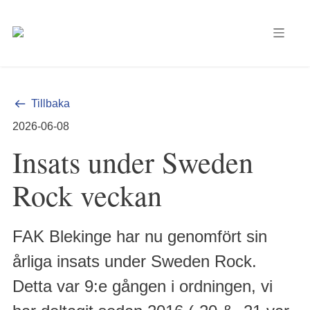
Tillbaka
2026-06-08
Insats under Sweden
Rock veckan
FAK Blekinge har nu genomfört sin
årliga insats under Sweden Rock.
Detta var 9:e gången i ordningen, vi
Vårt tält är populärt. Dels samarbetar vi med Region
Blekinges ambulansverksamhet genom att även