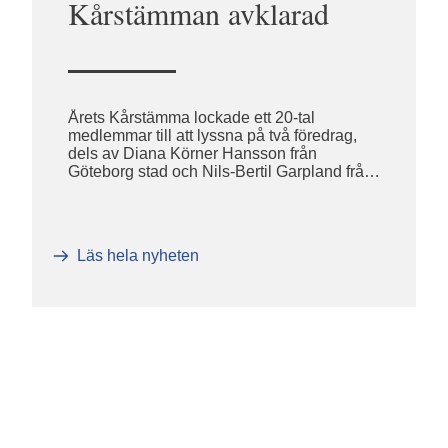
Kårstämman avklarad
Årets Kårstämma lockade ett 20-tal
medlemmar till att lyssna på två föredrag,
dels av Diana Körner Hansson från
Göteborg stad och Nils-Bertil Garpland från
Försvarsutbildarna. Vidare lite information
om fortsatt verksamhet och planer. Sedan
kom själva Kårstämman som avslutades
med en god middag.
Läs hela nyheten