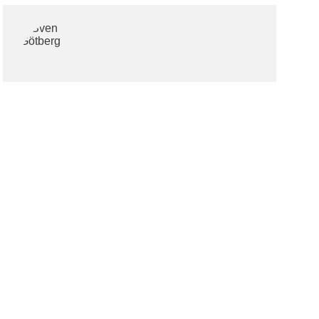
Kassaförvaltare
Sven Götberg
Mobil:
0722-47 31 31
sven.gothberg@gmail.com