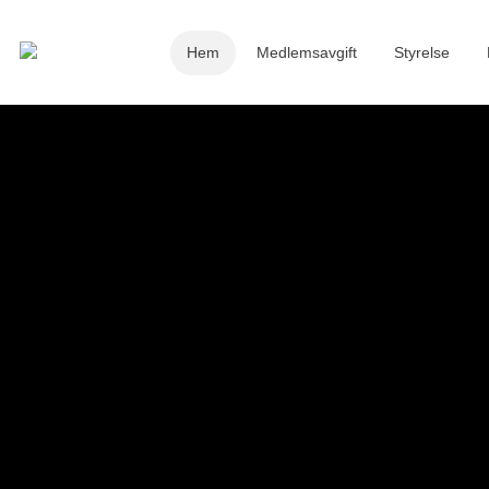
Hem
Medlemsavgift
Styrelse