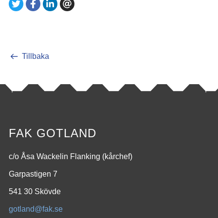
Tillbaka
FAK GOTLAND
c/o Åsa Wackelin Flanking (kårchef)
Garpastigen 7
541 30 Skövde
gotland@fak.se