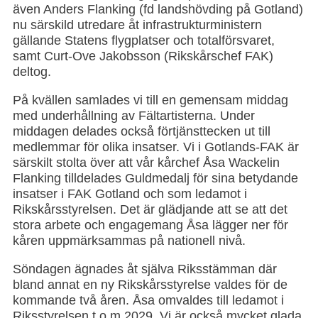
även Anders Flanking (fd landshövding på Gotland)
nu särskild utredare åt infrastrukturministern
gällande Statens flygplatser och totalförsvaret,
samt Curt-Ove Jakobsson (Rikskårschef FAK)
deltog.
På kvällen samlades vi till en gemensam middag
med underhållning av Fältartisterna. Under
middagen delades också förtjänsttecken ut till
medlemmar för olika insatser. Vi i Gotlands-FAK är
särskilt stolta över att vår kårchef Åsa Wackelin
Flanking tilldelades Guldmedalj för sina betydande
insatser i FAK Gotland och som ledamot i
Rikskårsstyrelsen. Det är glädjande att se att det
stora arbete och engagemang Åsa lägger ner för
kåren uppmärksammas på nationell nivå.
Söndagen ägnades åt själva Riksstämman där
bland annat en ny Rikskårsstyrelse valdes för de
kommande två åren. Åsa omvaldes till ledamot i
Riksstyrelsen t o m 2029. Vi är också mycket glada