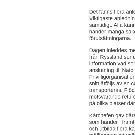
Det fanns flera anle
Viktigaste anlednin
samtidigt. Alla kä
händer många saker
förutsättningarna.
Dagen inleddes med
från Ryssland ser u
information vad s
anslutning till Nat
Frivilligorganisati
snitt åtföljs av e
transporteras. Flöd
motsvarande reture
på olika platser dä
Kårchefen gav däre
som händer i framtid
och utbilda flera k