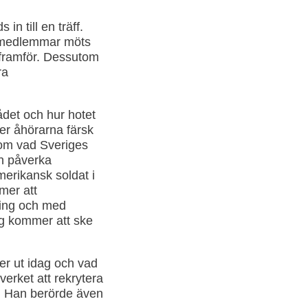
in till en träff.
va medlemmar möts
 framför. Dessutom
ra
det och hur hotet
der åhörarna färsk
om vad Sveriges
an påverka
merikansk soldat i
mer att
tning och med
ng kommer att ske
er ut idag och vad
verket att rekrytera
e. Han berörde även