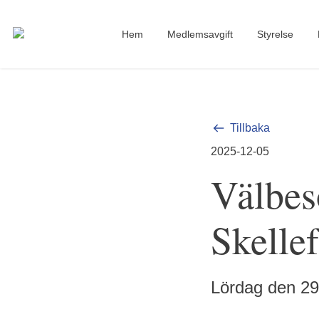
Hem
Medlemsavgift
Styrelse
Tillbaka
2025-12-05
Välbes
Skellef
Lördag den 29
Koncentrerade åhö
Hederskårchef Olle 