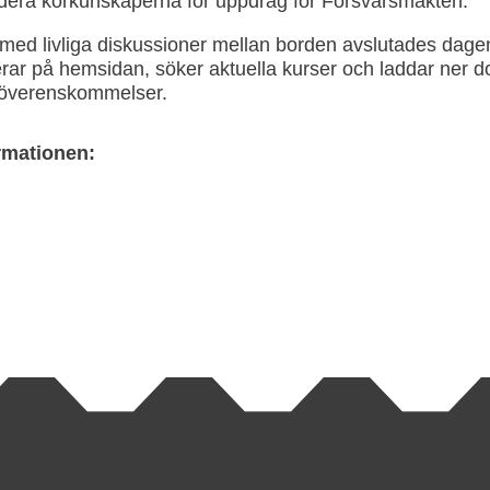
lidera körkunskaperna för uppdrag för Försvarsmakten.
 med livliga diskussioner mellan borden avslutades dag
rar på hemsidan, söker aktuella kurser och laddar ner
 överenskommelser.
rmationen: