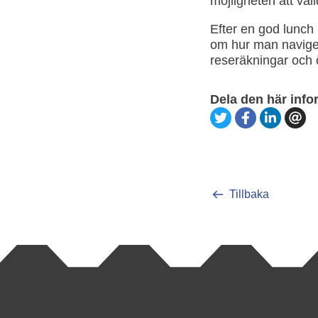
möjligheten att va
Efter en god lunch
om hur man navige
reseräkningar och
Dela den här info
Tillbaka