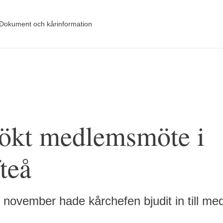
Dokument och kårinformation
ökt medlemsmöte i
teå
 november hade kårchefen bjudit in till m
rare
Söderlund (t.v.) var en av deltagarna.