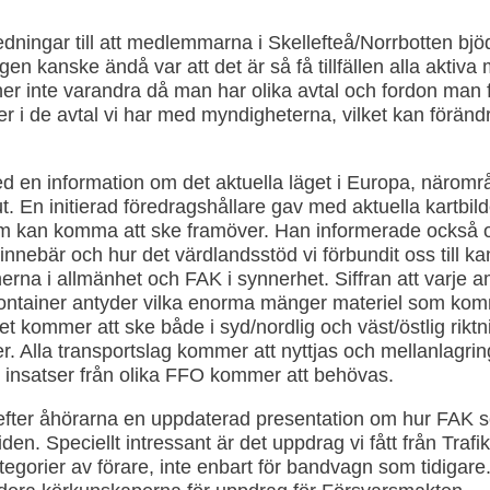
dningar till att medlemmarna i Skellefteå/Norrbotten bjöds 
gen kanske ändå var att det är så få tillfällen alla akti
nner inte varandra då man har olika avtal och fordon man
 i de avtal vi har med myndigheterna, vilket kan föränd
 en information om det aktuella läget i Europa, närområ
t. En initierad föredragshållare gav med aktuella kartbil
om kan komma att ske framöver. Han informerade också 
o innebär och hur det värdlandsstöd vi förbundit oss till k
onerna i allmänhet och FAK i synnerhet. Siffran att varje a
n container antyder vilka enorma mänger materiel som kom
et kommer att ske både i syd/nordlig och väst/östlig rik
r. Alla transportslag kommer att nyttjas och mellanlagri
r insatser från olika FFO kommer att behövas.
fter åhörarna en uppdaterad presentation om hur FAK s
en. Speciellt intressant är det uppdrag vi fått från Trafik
ategorier av förare, inte enbart för bandvagn som tidigar