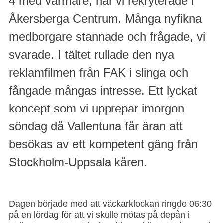
4 med värmare, när vi rekryterade i
Åkersberga Centrum. Många nyfikna
medborgare stannade och frågade, vi
svarade. I tältet rullade den nya
reklamfilmen från FAK i slinga och
fångade mångas intresse. Ett lyckat
koncept som vi upprepar imorgon
söndag då Vallentuna får äran att
besökas av ett kompetent gäng från
Stockholm-Uppsala kåren.
Dagen började med att väckarklockan ringde 06:30
på en lördag för att vi skulle mötas på depån i