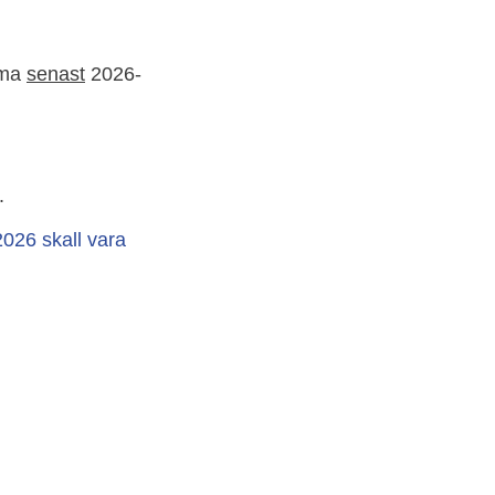
mma
senast
2026-
.
2026 skall vara