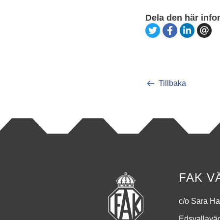
Dela den här info
Tillbaka
FAK V
c/o Sara Ha
Edsvallavä