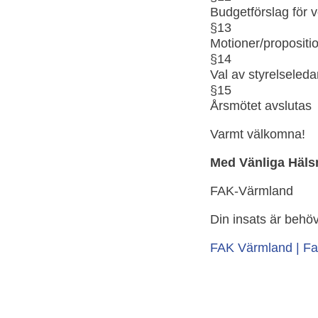
Budgetförslag för 
§13
Motioner/propositi
§14
Val av styrelseled
§15
Årsmötet avslutas
Varmt välkomna!
Med Vänliga Häls
FAK-Värmland
Din insats är behö
FAK Värmland | F