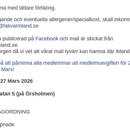
a med lättare förtäring.
nde och eventuella allergener/specialkost, skall inko
n@fakvarmland.se
n publicerad på
Facebook
och mail är skickat från
land.se.
rgen då vi vet att vårat mail tyvärr kan hamna där ibland
 på att påminna alla medlemmar att medlemsavgiften för 
e Mars!
27 Mars 2026
gatan 5 (på Örsholmen)
DAGORDNING
ppnade