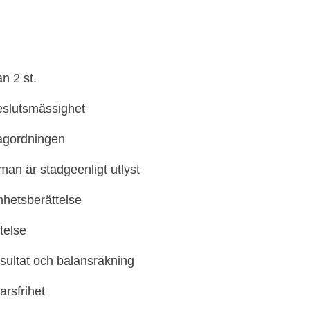
n 2 st.
eslutsmässighet
dagordningen
man är stadgeenligt utlyst
hetsberättelse
telse
esultat och balansräkning
arsfrihet