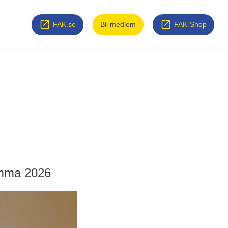
FAK.se
Bli medlem
FAK-Shop
ämma 2026