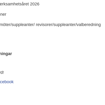
verksamhetsåret 2026
oner
amöter/suppleanter/ revisorer/suppleanter/valberedning
ningar
vd!
acebook