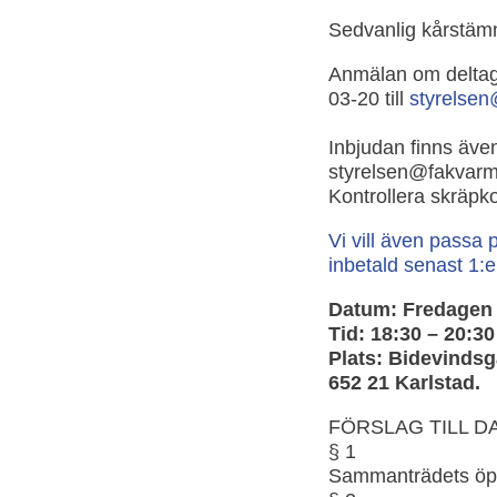
Sedvanlig kårstämm
Anmälan om deltaga
03-20 till
styrelse
Inbjudan finns äve
styrelsen@fakvarm
Kontrollera skräpko
Vi vill även passa
inbetald senast 1:
Datum: Fredagen 
Tid: 18:30 – 20:30
Plats: Bidevinds
652 21 Karlstad.
FÖRSLAG TILL 
§ 1
Sammanträdets ö