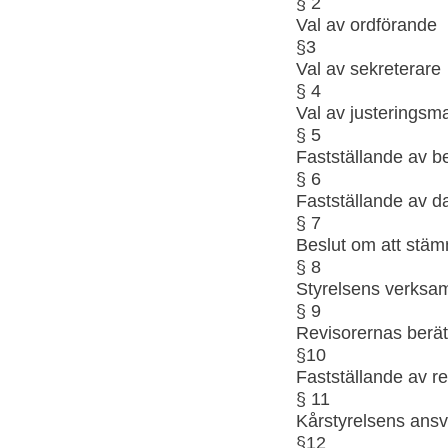
§ 2
Val av ordförande
§3
Val av sekreterare
§ 4
Val av justeringsma
§ 5
Fastställande av b
§ 6
Fastställande av 
§ 7
Beslut om att stäm
§ 8
Styrelsens verksam
§ 9
Revisorernas berät
§10
Fastställande av r
§ 11
Kårstyrelsens ansv
§12