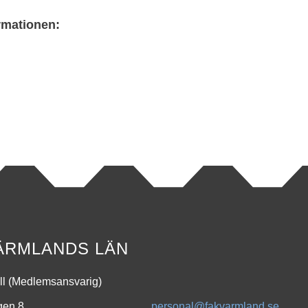
rmationen:
ÄRMLANDS LÄN
ll (Medlemsansvarig)
gen 8
personal@fakvarmland.se