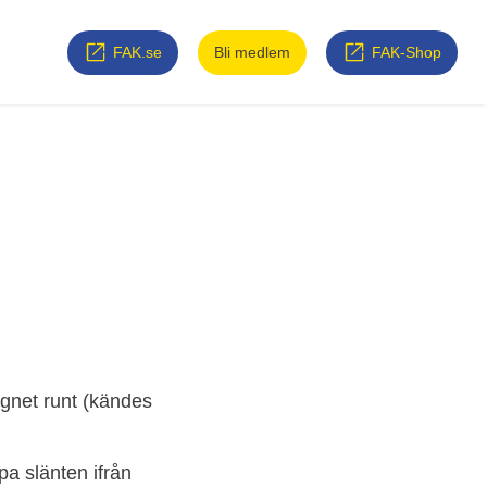
FAK.se
Bli medlem
FAK-Shop
gnet runt (kändes
a slänten ifrån