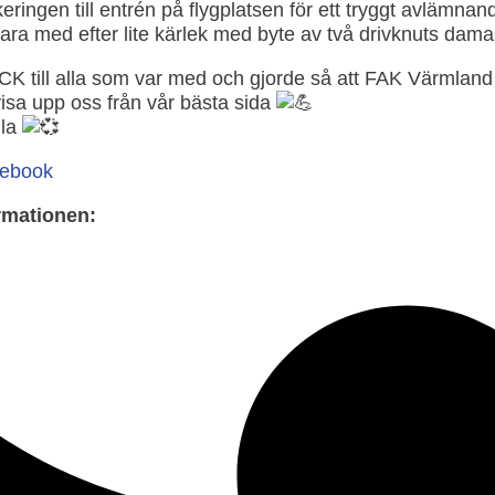
eringen till entrén på flygplatsen för ett tryggt avlämnan
ara med efter lite kärlek med byte av två drivknuts dama
ACK till alla som var med och gjorde så att FAK Värmla
sa upp oss från vår bästa sida
lla
cebook
rmationen: