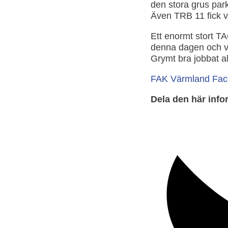
den stora grus park
Även TRB 11 fick v
Ett enormt stort T
denna dagen och vi
Grymt bra jobbat a
FAK Värmland Fa
Dela den här info