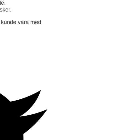
de.
sker.
nd kunde vara med