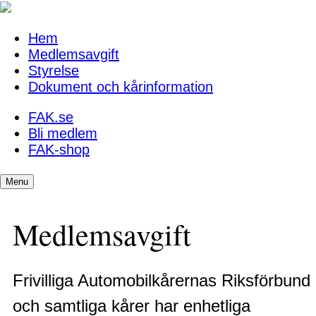
Hem
Medlemsavgift
Styrelse
Dokument och kårinformation
FAK.se
Bli medlem
FAK-shop
Menu
Medlemsavgift
Frivilliga Automobilkårernas Riksförbund
och samtliga kårer har enhetliga