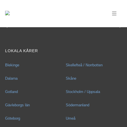
LOKALA KÅRER
Blekinge
Skellefteå / Norrbotten
Dalarna
Skåne
Gotland
Stockholm / Uppsala
Gävleborgs län
Södermanland
Göteborg
Umeå