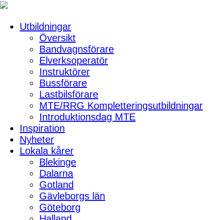
Utbildningar
Översikt
Bandvagnsförare
Elverksoperatör
Instruktörer
Bussförare
Lastbilsförare
MTE/RRG Kompletteringsutbildningar
Introduktionsdag MTE
Inspiration
Nyheter
Lokala kårer
Blekinge
Dalarna
Gotland
Gävleborgs län
Göteborg
Halland