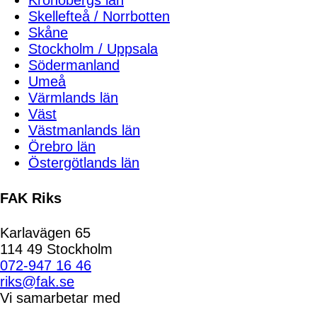
Kronobergs län
Skellefteå / Norrbotten
Skåne
Stockholm / Uppsala
Södermanland
Umeå
Värmlands län
Väst
Västmanlands län
Örebro län
Östergötlands län
FAK Riks
Karlavägen 65
114 49 Stockholm
072-947 16 46
riks@fak.se
Vi samarbetar med