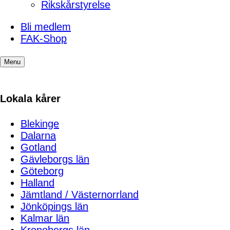
Rikskårstyrelse
Bli medlem
FAK-Shop
Menu
Lokala kårer
Blekinge
Dalarna
Gotland
Gävleborgs län
Göteborg
Halland
Jämtland / Västernorrland
Jönköpings län
Kalmar län