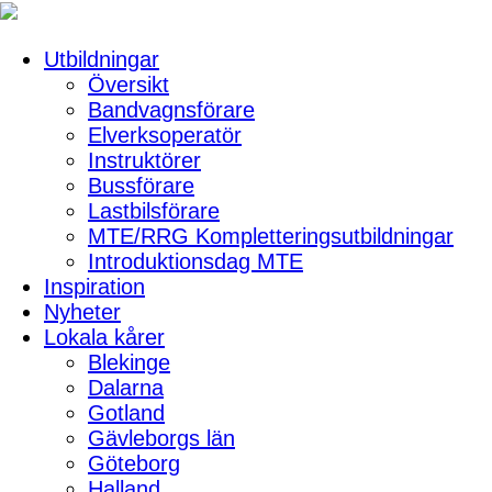
Utbildningar
Översikt
Bandvagnsförare
Elverksoperatör
Instruktörer
Bussförare
Lastbilsförare
MTE/RRG Kompletteringsutbildningar
Introduktionsdag MTE
Inspiration
Nyheter
Lokala kårer
Blekinge
Dalarna
Gotland
Gävleborgs län
Göteborg
Halland