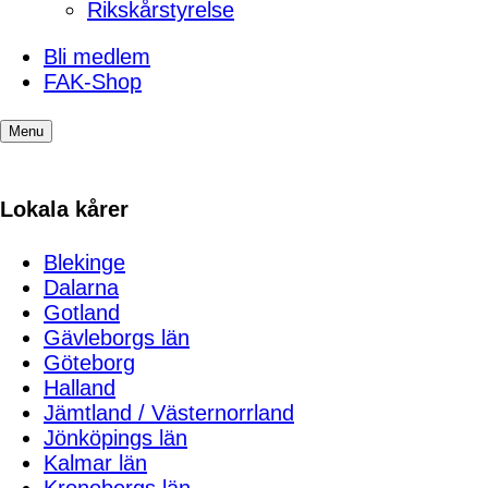
Rikskårstyrelse
Bli medlem
FAK-Shop
Menu
Lokala kårer
Blekinge
Dalarna
Gotland
Gävleborgs län
Göteborg
Halland
Jämtland / Västernorrland
Jönköpings län
Kalmar län