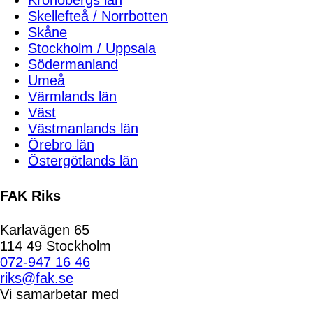
Kronobergs län
Skellefteå / Norrbotten
Skåne
Stockholm / Uppsala
Södermanland
Umeå
Värmlands län
Väst
Västmanlands län
Örebro län
Östergötlands län
FAK Riks
Karlavägen 65
114 49 Stockholm
072-947 16 46
riks@fak.se
Vi samarbetar med