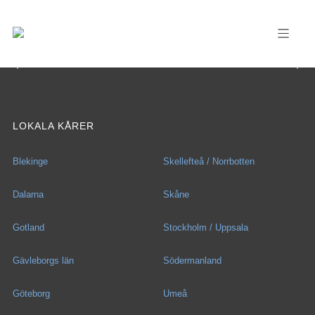
LOKALA KÅRER
Blekinge
Skellefteå / Norrbotten
Dalarna
Skåne
Gotland
Stockholm / Uppsala
Gävleborgs län
Södermanland
Göteborg
Umeå