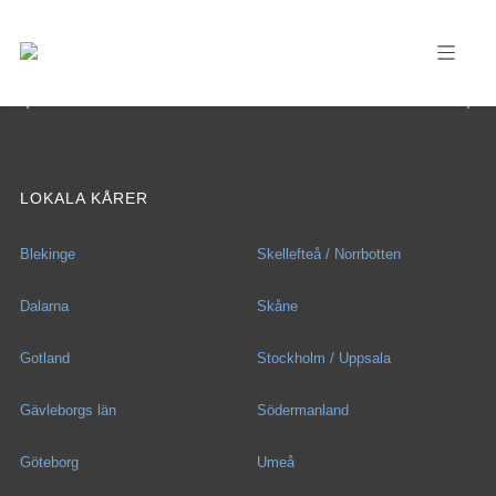
LOKALA KÅRER
Blekinge
Skellefteå / Norrbotten
Dalarna
Skåne
Gotland
Stockholm / Uppsala
Gävleborgs län
Södermanland
Göteborg
Umeå