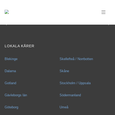
LOKALA KÅRER
Blekinge
Skellefteå / Norrbotten
Dalarna
Skåne
Gotland
Stockholm / Uppsala
Gävleborgs län
Södermanland
Göteborg
Umeå