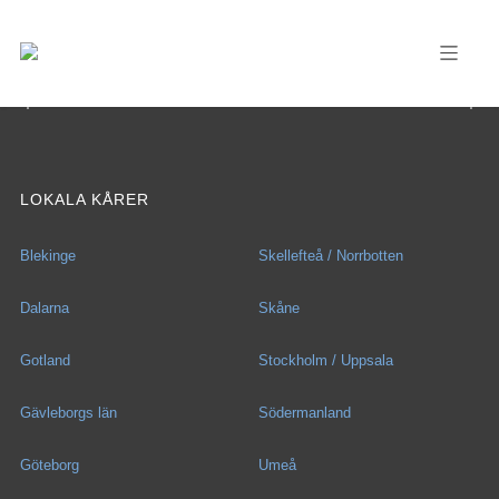
LOKALA KÅRER
Blekinge
Skellefteå / Norrbotten
Dalarna
Skåne
Gotland
Stockholm / Uppsala
Gävleborgs län
Södermanland
Göteborg
Umeå