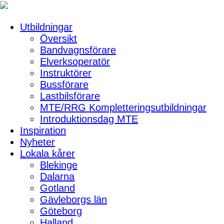
Utbildningar
Översikt
Bandvagnsförare
Elverksoperatör
Instruktörer
Bussförare
Lastbilsförare
MTE/RRG Kompletteringsutbildningar
Introduktionsdag MTE
Inspiration
Nyheter
Lokala kårer
Blekinge
Dalarna
Gotland
Gävleborgs län
Göteborg
Halland