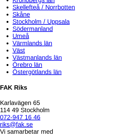
Kronobergs län
Skellefteå / Norrbotten
Skåne
Stockholm / Uppsala
Södermanland
Umeå
Värmlands län
Väst
Västmanlands län
Örebro län
Östergötlands län
FAK Riks
Karlavägen 65
114 49 Stockholm
072-947 16 46
riks@fak.se
Vi samarbetar med