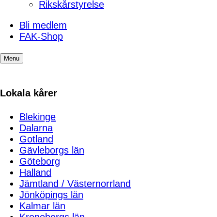
Rikskårstyrelse
Bli medlem
FAK-Shop
Menu
Lokala kårer
Blekinge
Dalarna
Gotland
Gävleborgs län
Göteborg
Halland
Jämtland / Västernorrland
Jönköpings län
Kalmar län