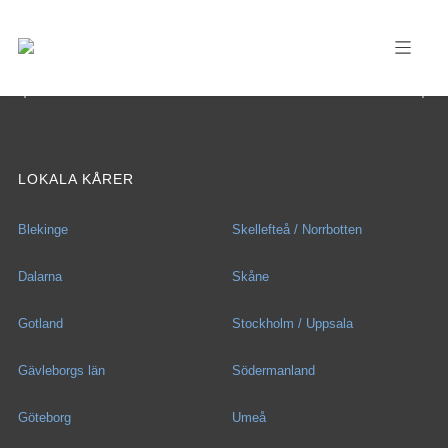
LOKALA KÅRER
Blekinge
Skellefteå / Norrbotten
Dalarna
Skåne
Gotland
Stockholm / Uppsala
Gävleborgs län
Södermanland
Göteborg
Umeå