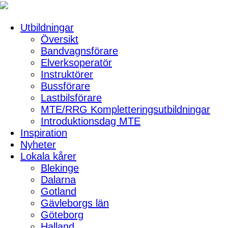
Utbildningar
Översikt
Bandvagnsförare
Elverksoperatör
Instruktörer
Bussförare
Lastbilsförare
MTE/RRG Kompletteringsutbildningar
Introduktionsdag MTE
Inspiration
Nyheter
Lokala kårer
Blekinge
Dalarna
Gotland
Gävleborgs län
Göteborg
Halland