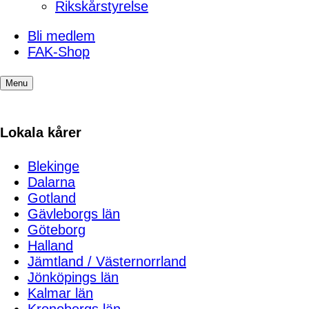
Rikskårstyrelse
Bli medlem
FAK-Shop
Menu
Lokala kårer
Blekinge
Dalarna
Gotland
Gävleborgs län
Göteborg
Halland
Jämtland / Västernorrland
Jönköpings län
Kalmar län