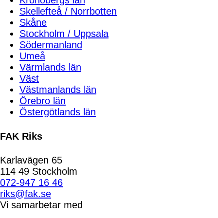
Kronobergs län
Skellefteå / Norrbotten
Skåne
Stockholm / Uppsala
Södermanland
Umeå
Värmlands län
Väst
Västmanlands län
Örebro län
Östergötlands län
FAK Riks
Karlavägen 65
114 49 Stockholm
072-947 16 46
riks@fak.se
Vi samarbetar med