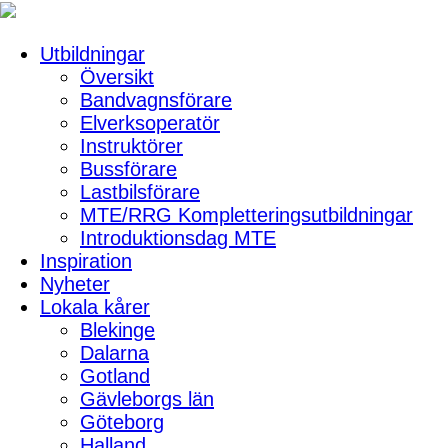
Utbildningar
Översikt
Bandvagnsförare
Elverksoperatör
Instruktörer
Bussförare
Lastbilsförare
MTE/RRG Kompletteringsutbildningar
Introduktionsdag MTE
Inspiration
Nyheter
Lokala kårer
Blekinge
Dalarna
Gotland
Gävleborgs län
Göteborg
Halland