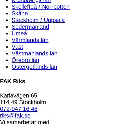
Kronobergs län
Skellefteå / Norrbotten
Skåne
Stockholm / Uppsala
Södermanland
Umeå
Värmlands län
Väst
Västmanlands län
Örebro län
Östergötlands län
FAK Riks
Karlavägen 65
114 49 Stockholm
072-947 16 46
riks@fak.se
Vi samarbetar med