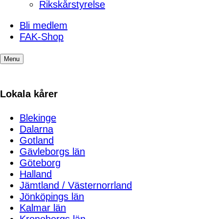
Rikskårstyrelse
Bli medlem
FAK-Shop
Menu
Lokala kårer
Blekinge
Dalarna
Gotland
Gävleborgs län
Göteborg
Halland
Jämtland / Västernorrland
Jönköpings län
Kalmar län