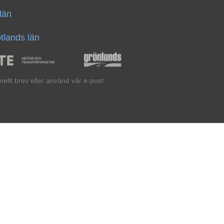
län
tlands län
onellt brev eller använd vår e-post.