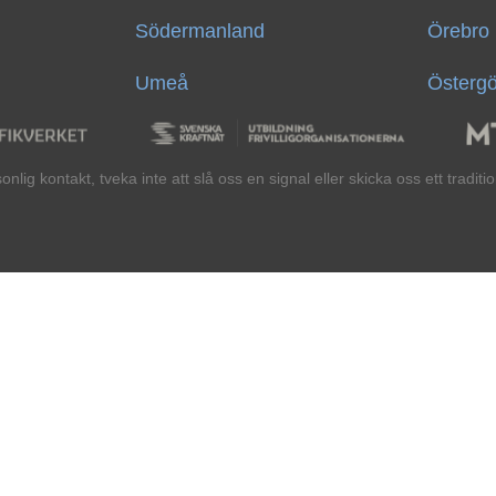
Södermanland
Örebro 
Umeå
Östergö
lig kontakt, tveka inte att slå oss en signal eller skicka oss ett traditi