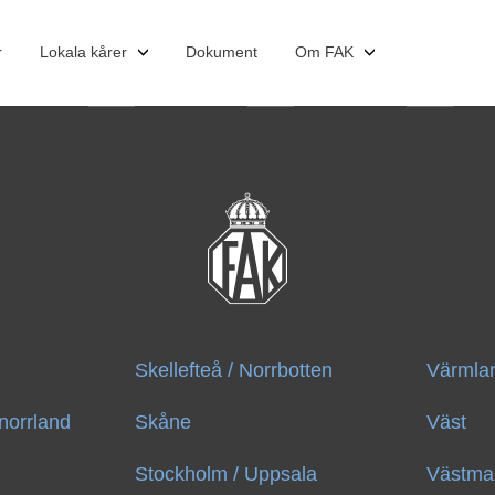
r
Lokala kårer
Dokument
Om FAK
Om oss
Medlemsavgift
Rikskårskansli
Rikskårstyrelse
Skellefteå / Norrbotten
Värmlan
norrland
Skåne
Väst
Stockholm / Uppsala
Västma