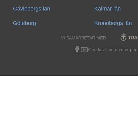
Gävleborgs län
Kalmar län
Göteborg
Kronobergs län
VI SAMARBETAR MED
Om du vill ha en mer person