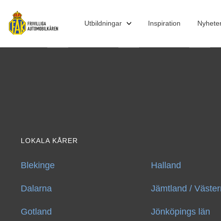
Utbildningar
Inspiration
Nyhete
Översikt
Bandvagnsförare
Elverksoperatör
Instruktörer
LOKALA KÅRER
Bussförare
Lastbilsförare
Blekinge
Halland
MTE/RRG Kompletteringsutbildningar
Dalarna
Jämtland / Väster
Introduktionsdag MTE
Gotland
Jönköpings län