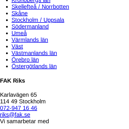
Kronobergs län
Skellefteå / Norrbotten
Skåne
Stockholm / Uppsala
Södermanland
Umeå
Värmlands län
Väst
Västmanlands län
Örebro län
Östergötlands län
FAK Riks
Karlavägen 65
114 49 Stockholm
072-947 16 46
riks@fak.se
Vi samarbetar med