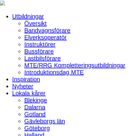
Utbildningar
Översikt
Bandvagnsförare
Elverksoperatör
Instruktörer
Bussförare
Lastbilsförare
MTE/RRG Kompletteringsutbildningar
Introduktionsdag MTE
Inspiration
Nyheter
Lokala kårer
Blekinge
Dalarna
Gotland
Gävleborgs län
Göteborg
Halland