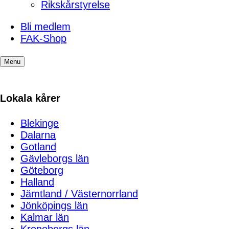
Rikskårstyrelse
Bli medlem
FAK-Shop
Menu
Lokala kårer
Blekinge
Dalarna
Gotland
Gävleborgs län
Göteborg
Halland
Jämtland / Västernorrland
Jönköpings län
Kalmar län