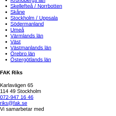
Kronobergs län
Skellefteå / Norrbotten
Skåne
Stockholm / Uppsala
Södermanland
Umeå
Värmlands län
Väst
Västmanlands län
Örebro län
Östergötlands län
FAK Riks
Karlavägen 65
114 49 Stockholm
072-947 16 46
riks@fak.se
Vi samarbetar med