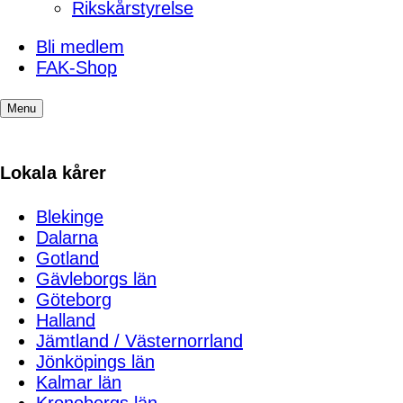
Rikskårstyrelse
Bli medlem
FAK-Shop
Menu
Lokala kårer
Blekinge
Dalarna
Gotland
Gävleborgs län
Göteborg
Halland
Jämtland / Västernorrland
Jönköpings län
Kalmar län