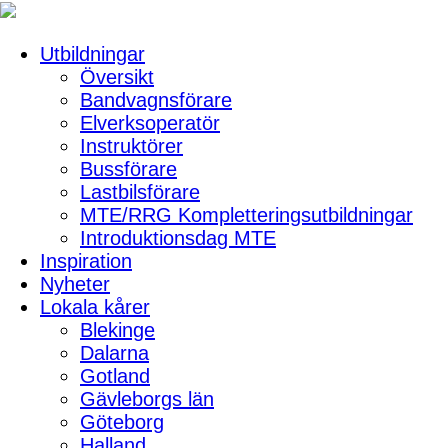
Utbildningar
Översikt
Bandvagnsförare
Elverksoperatör
Instruktörer
Bussförare
Lastbilsförare
MTE/RRG Kompletteringsutbildningar
Introduktionsdag MTE
Inspiration
Nyheter
Lokala kårer
Blekinge
Dalarna
Gotland
Gävleborgs län
Göteborg
Halland