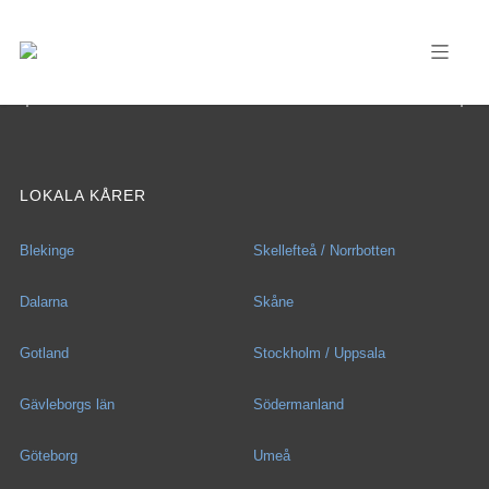
LOKALA KÅRER
Blekinge
Skellefteå / Norrbotten
Dalarna
Skåne
Gotland
Stockholm / Uppsala
Gävleborgs län
Södermanland
Göteborg
Umeå