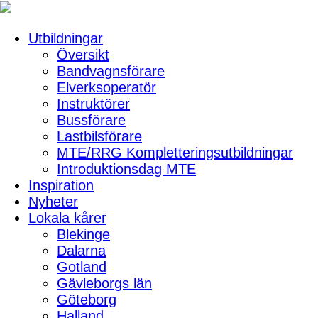
Utbildningar
Översikt
Bandvagnsförare
Elverksoperatör
Instruktörer
Bussförare
Lastbilsförare
MTE/RRG Kompletteringsutbildningar
Introduktionsdag MTE
Inspiration
Nyheter
Lokala kårer
Blekinge
Dalarna
Gotland
Gävleborgs län
Göteborg
Halland