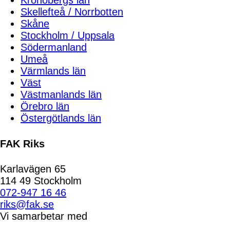
Kronobergs län
Skellefteå / Norrbotten
Skåne
Stockholm / Uppsala
Södermanland
Umeå
Värmlands län
Väst
Västmanlands län
Örebro län
Östergötlands län
FAK Riks
Karlavägen 65
114 49 Stockholm
072-947 16 46
riks@fak.se
Vi samarbetar med