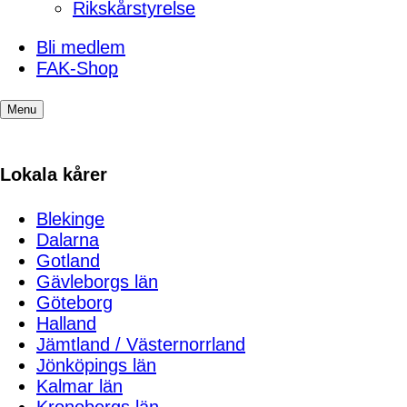
Rikskårstyrelse
Bli medlem
FAK-Shop
Menu
Lokala kårer
Blekinge
Dalarna
Gotland
Gävleborgs län
Göteborg
Halland
Jämtland / Västernorrland
Jönköpings län
Kalmar län