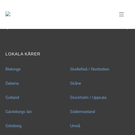
LOKALA KÅRER
Blekinge
Skellefteå / Norrbotten
Dalarna
Skåne
Gotland
Stockholm / Uppsala
Gävleborgs län
Södermanland
Göteborg
Umeå